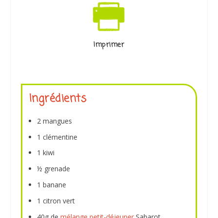
Imprimer
Ingrédients
2 mangues
1 clémentine
1 kiwi
½ grenade
1 banane
1 citron vert
40g de
mélange petit-déjeuner
Sabarot