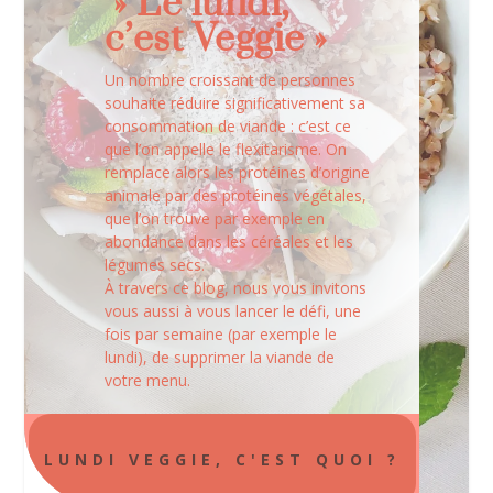
» Le lundi,
c’est Veggie »
Un nombre croissant de personnes
souhaite réduire significativement sa
consommation de viande : c’est ce
que l’on appelle le flexitarisme. On
remplace alors les protéines d’origine
animale par des protéines végétales,
que l’on trouve par exemple en
abondance dans les céréales et les
légumes secs.
À travers ce blog, nous vous invitons
vous aussi à vous lancer le défi, une
fois par semaine (par exemple le
lundi), de supprimer la viande de
votre menu.
LUNDI VEGGIE, C'EST QUOI ?